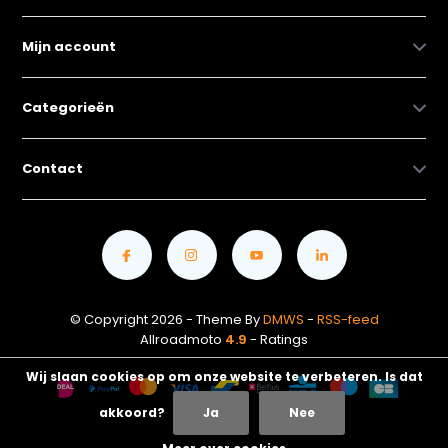
Mijn account
Categorieën
Contact
© Copyright 2026 - Theme By
DMWS
-
RSS-feed
Allroadmoto
4.9
- Ratings
Wij slaan cookies op om onze website te verbeteren. Is dat
akkoord?
Ja
Nee