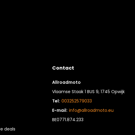
Contact
Allroadmoto
Vlaamse Staak 1 BUS 9, 1745 Opwijk
Tel:
003252579033
E-mail:
info@allroadmoto.eu
BE0771.874.233
e deals