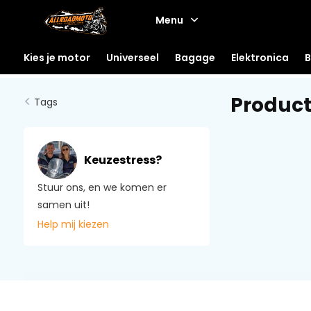
Menu
Kies je motor
Universeel
Bagage
Elektronica
B
Product
Tags
Keuzestress?
Stuur ons, en we komen er
samen uit!
Help mij kiezen