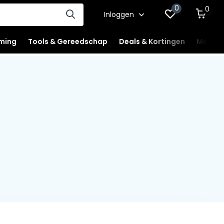
0
0
Inloggen
ming
Tools & Gereedschap
Deals & Kortingen
Mercha