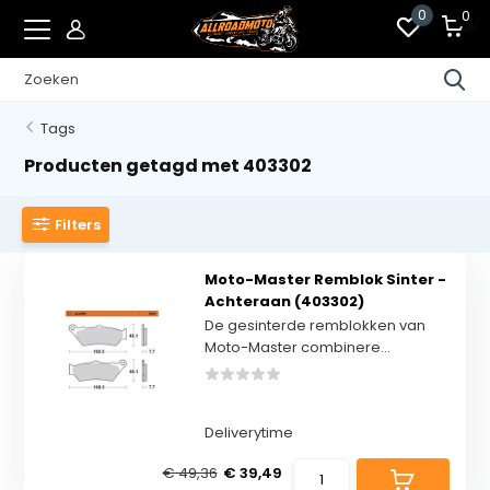
0
0
Tags
Producten getagd met 403302
Filters
Moto-Master Remblok Sinter -
Achteraan (403302)
De gesinterde remblokken van
Moto-Master combinere...
Deliverytime
€ 49,36
€ 39,49