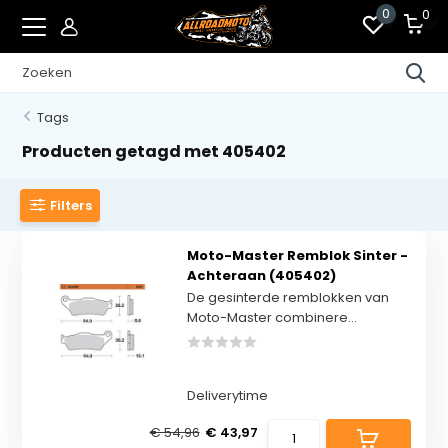
0
0
Tags
Producten getagd met 405402
Filters
Moto-Master Remblok Sinter -
Achteraan (405402)
De gesinterde remblokken van
Moto-Master combinere...
Deliverytime
€ 54,96
€ 43,97