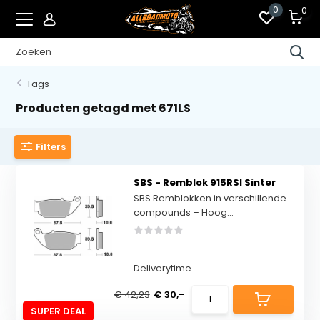
0
0
Tags
Producten getagd met 671LS
Filters
SBS - Remblok 915RSI Sinter
SBS Remblokken in verschillende
compounds – Hoog...
Deliverytime
€ 42,23
€ 30,-
SUPER DEAL