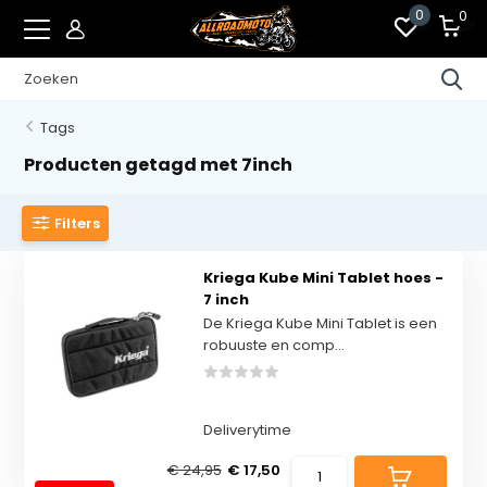
0
0
Tags
Producten getagd met 7inch
Filters
Kriega Kube Mini Tablet hoes -
7 inch
De Kriega Kube Mini Tablet is een
robuuste en comp...
Deliverytime
€ 24,95
€ 17,50