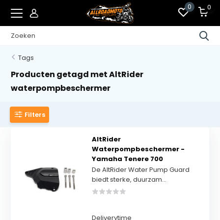
0
0
Tags
Producten getagd met AltRider
waterpompbeschermer
Filters
AltRider
Waterpompbeschermer -
Yamaha Tenere 700
De AltRider Water Pump Guard
biedt sterke, duurzam...
Deliverytime