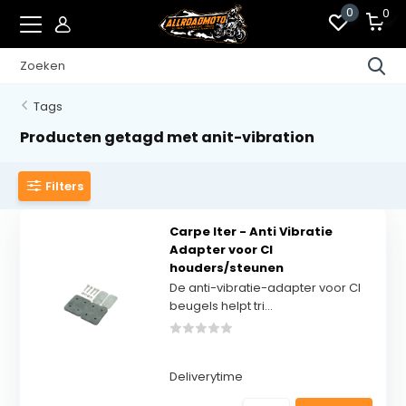
0
0
Tags
Producten getagd met anit-vibration
Filters
Carpe Iter - Anti Vibratie
Adapter voor CI
houders/steunen
De anti-vibratie-adapter voor CI
beugels helpt tri...
Deliverytime