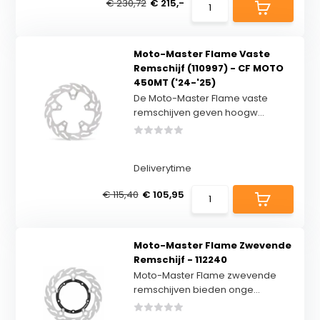
€ 230,72
€ 215,-
Moto-Master Flame Vaste
Remschijf (110997) - CF MOTO
450MT ('24-'25)
De Moto-Master Flame vaste
remschijven geven hoogw...
Deliverytime
€ 115,40
€ 105,95
Moto-Master Flame Zwevende
Remschijf - 112240
Moto-Master Flame zwevende
remschijven bieden onge...