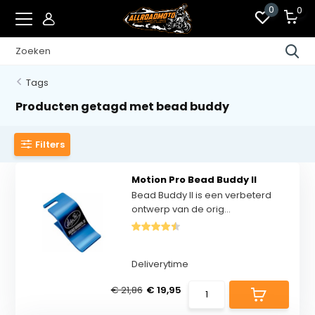
0
0
Tags
Producten getagd met bead buddy
Filters
Motion Pro Bead Buddy II
Bead Buddy II is een verbeterd
ontwerp van de orig...
Deliverytime
€ 21,86
€ 19,95