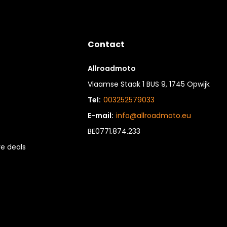
Contact
Allroadmoto
Vlaamse Staak 1 BUS 9, 1745 Opwijk
Tel:
003252579033
E-mail:
info@allroadmoto.eu
BE0771.874.233
e deals