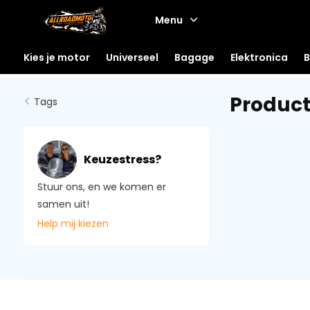
Menu
Kies je motor
Universeel
Bagage
Elektronica
B
Produc
Tags
Keuzestress?
Stuur ons, en we komen er
samen uit!
Help mij kiezen