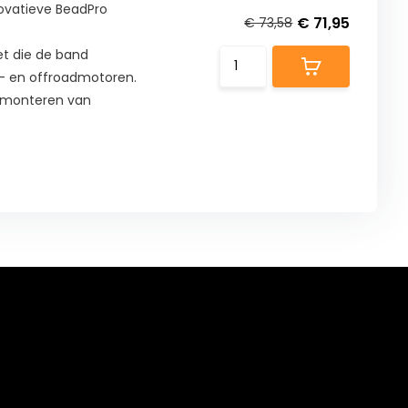
ovatieve BeadPro
€ 71,95
€ 73,58
et die de band
t- en offroadmotoren.
e)monteren van