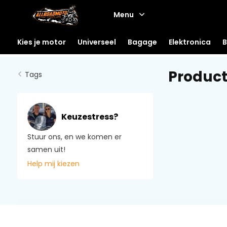
Menu
Kies je motor
Universeel
Bagage
Elektronica
B
Product
Tags
Keuzestress?
Stuur ons, en we komen er
samen uit!
Help mij kiezen