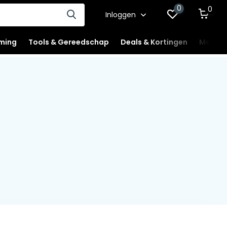
0
0
Inloggen
ming
Tools & Gereedschap
Deals & Kortingen
Mercha