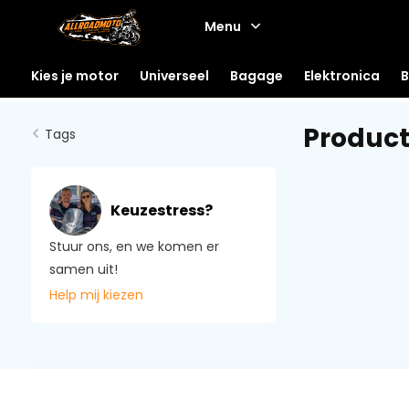
Menu
Kies je motor
Universeel
Bagage
Elektronica
B
Produc
Tags
Keuzestress?
Stuur ons, en we komen er
samen uit!
Help mij kiezen