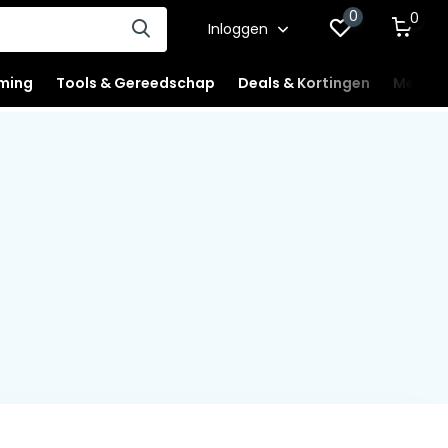
0
0
Inloggen
ming
Tools & Gereedschap
Deals & Kortingen
Mercha