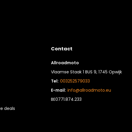
Contact
Allroadmoto
Vlaamse Staak 1 BUS 9, 1745 Opwijk
Tel:
003252579033
E-mail:
info@allroadmoto.eu
BE0771.874.233
e deals