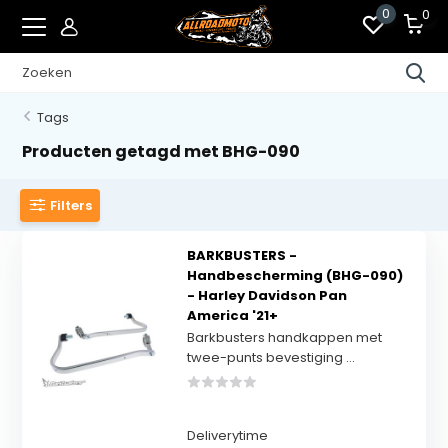
0
0
Tags
Producten getagd met BHG-090
Filters
BARKBUSTERS -
Handbescherming (BHG-090)
- Harley Davidson Pan
America '21+
Barkbusters handkappen met
twee-punts bevestiging ...
Deliverytime