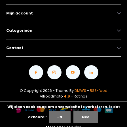
Mijn account
Categorieën
Contact
© Copyright 2026 - Theme By
DMWS
-
RSS-feed
Allroadmoto
4.9
- Ratings
Wij slaan cookies op om onze website te verbeteren. Is dat
akkoord?
Ja
Nee