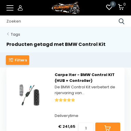
0
0
Tags
Producten getagd met BMW Control Kit
Filters
Carpe Iter - BMW Control KIT
(HUB + Controller)
​De BMW Control Kit verbetert de
rijervaring van...
Deliverytime
€ 241,65