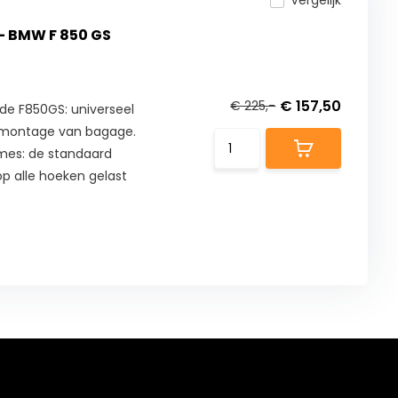
Vergelijk
- BMW F 850 GS
€ 157,50
€ 225,-
de F850GS: universeel
e montage van bagage.
ames: de standaard
 alle hoeken gelast