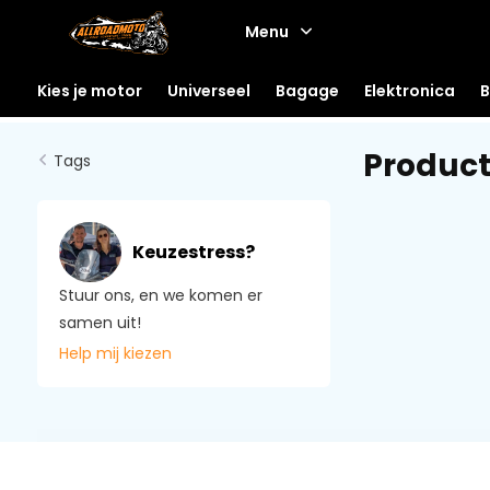
Menu
Kies je motor
Universeel
Bagage
Elektronica
B
Produc
Tags
Keuzestress?
Stuur ons, en we komen er
samen uit!
Help mij kiezen