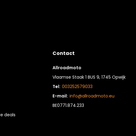
Contact
Allroadmoto
Vlaamse Staak 1 BUS 9, 1745 Opwijk
Tel:
003252579033
E-mail:
info@allroadmoto.eu
BE0771.874.233
e deals