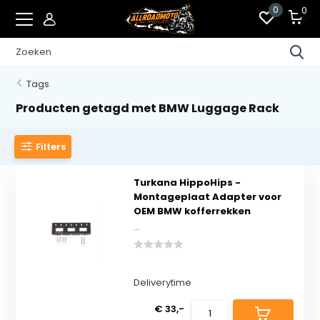
0
0
Tags
Producten getagd met BMW Luggage Rack
Filters
Turkana HippoHips -
Montageplaat Adapter voor
OEM BMW kofferrekken
...
Deliverytime
€ 33,-