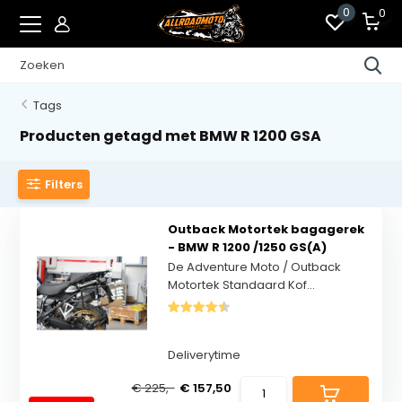
0
0
Tags
Producten getagd met BMW R 1200 GSA
Filters
Outback Motortek bagagerek
- BMW R 1200 /1250 GS(A)
De Adventure Moto / Outback
Motortek Standaard Kof...
Deliverytime
€ 225,-
€ 157,50