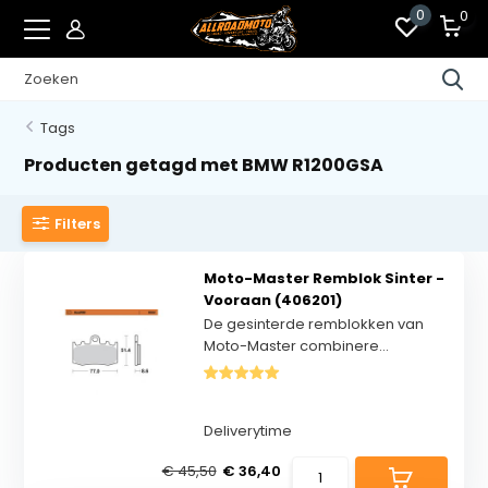
0
0
Tags
Producten getagd met BMW R1200GSA
Filters
Moto-Master Remblok Sinter -
Vooraan (406201)
De gesinterde remblokken van
Moto-Master combinere...
Deliverytime
€ 45,50
€ 36,40