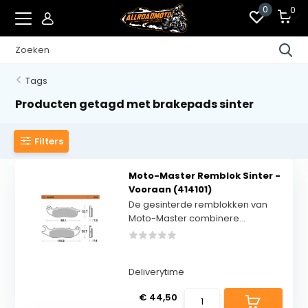
0
0
Tags
Producten getagd met brakepads sinter
Filters
Moto-Master Remblok Sinter -
Vooraan (414101)
De gesinterde remblokken van
Moto-Master combinere...
Deliverytime
€ 44,50