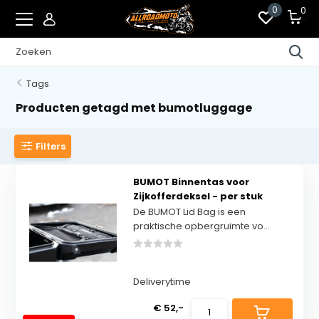
0
0
Tags
Producten getagd met bumotluggage
Filters
BUMOT Binnentas voor
Zijkofferdeksel - per stuk
De BUMOT Lid Bag is een
praktische opbergruimte vo...
Deliverytime
€ 52,-