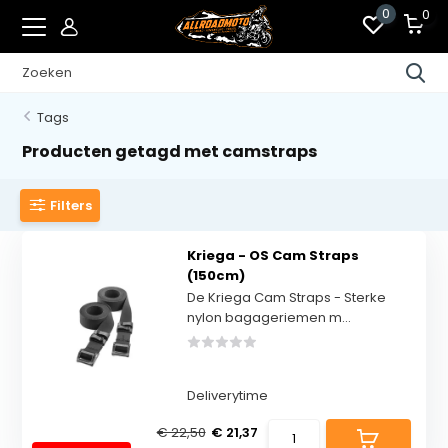
0
0
Tags
Producten getagd met camstraps
Filters
Kriega - OS Cam Straps
(150cm)
De Kriega Cam Straps - Sterke
nylon bagageriemen m...
Deliverytime
€ 22,50
€ 21,37