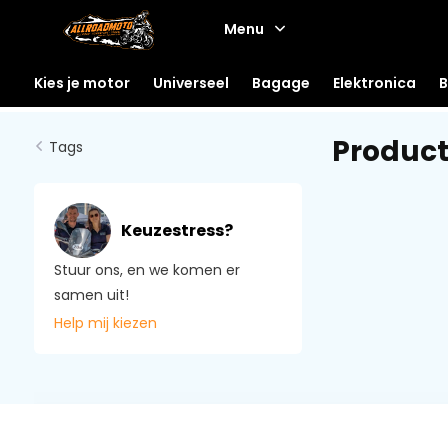
Menu
Kies je motor
Universeel
Bagage
Elektronica
B
Produc
Tags
Keuzestress?
Stuur ons, en we komen er
samen uit!
Help mij kiezen