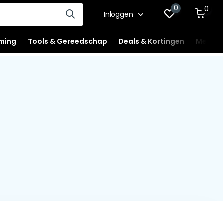
0
0
Inloggen
ming
Tools & Gereedschap
Deals & Kortingen
Mercha