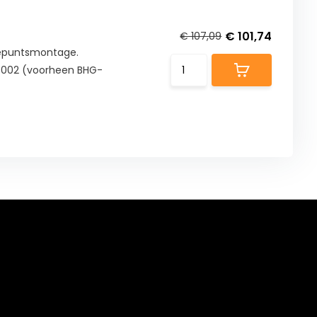
€ 101,74
€ 107,09
eepuntsmontage.
G-002 (voorheen BHG-