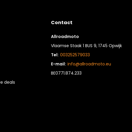
Contact
Allroadmoto
Vlaamse Staak 1 BUS 9, 1745 Opwijk
Tel:
003252579033
E-mail:
info@allroadmoto.eu
BE0771.874.233
e deals