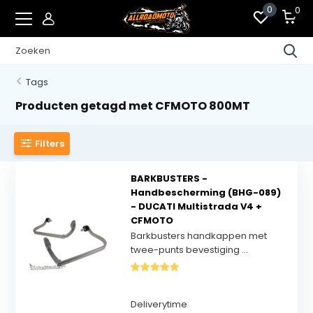
0
0
Tags
Producten getagd met CFMOTO 800MT
Filters
BARKBUSTERS -
Handbescherming (BHG-089)
- DUCATI Multistrada V4 +
CFMOTO
Barkbusters handkappen met
twee-punts bevestiging ...
Deliverytime