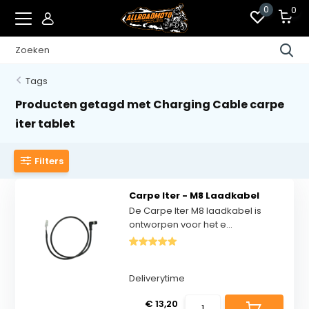
0
0
Tags
Producten getagd met Charging Cable carpe
iter tablet
Filters
Carpe Iter - M8 Laadkabel
De Carpe Iter M8 laadkabel is
ontworpen voor het e...
Deliverytime
€ 13,20