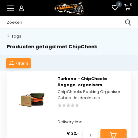
0
0
Tags
Producten getagd met ChipCheek
Filters
Turkana – ChipCheeks
Bagage-organisers
ChipCheeks Packing Organiser
Cubes: Je ideale reis...
Deliverytime
€ 22,-