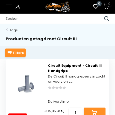
0
0
Tags
Producten getagd met Circuit III
Filters
Circuit Equipment - Circuit III
Handgrips
De Circuit III handgrepen zijn zacht
en voorzien v...
Deliverytime
€ 15,95
€ 5,-