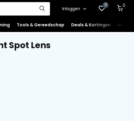
0
0
Inloggen
ming
Tools & Gereedschap
Deals & Kortingen
Mercha
t Spot Lens