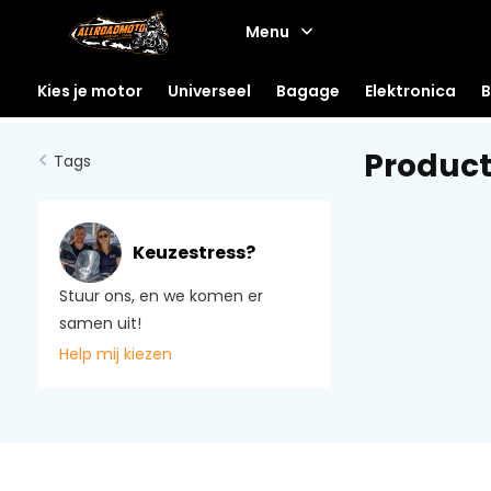
Menu
Kies je motor
Universeel
Bagage
Elektronica
B
Product
Tags
Keuzestress?
Stuur ons, en we komen er
samen uit!
Help mij kiezen