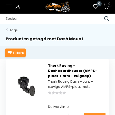
0
0
Tags
Producten getagd met Dash Mount
Filters
Thork Racing -
Dashboardhouder (AMPS-
plaat + arm + zuignap)
Thork Racing Dash Mount –
stevige AMPS-plaat met...
Deliverytime