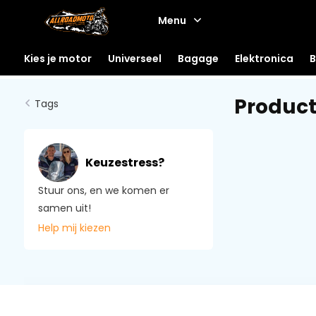
Menu
Kies je motor
Universeel
Bagage
Elektronica
B
Produc
Tags
Keuzestress?
Stuur ons, en we komen er
samen uit!
Help mij kiezen