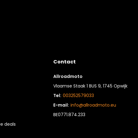
Contact
Allroadmoto
Vlaamse Staak 1 BUS 9, 1745 Opwijk
Tel:
003252579033
E-mail:
info@allroadmoto.eu
BE0771.874.233
e deals