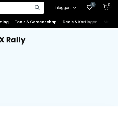
0
0
Inloggen
ming
Tools & Gereedschap
Deals & Kortingen
Mercha
X Rally