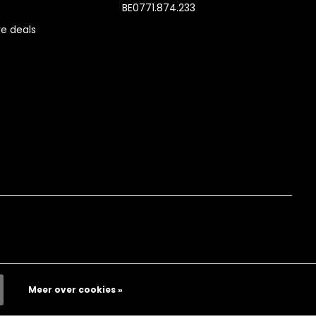
BE0771.874.233
e deals
Meer over cookies »