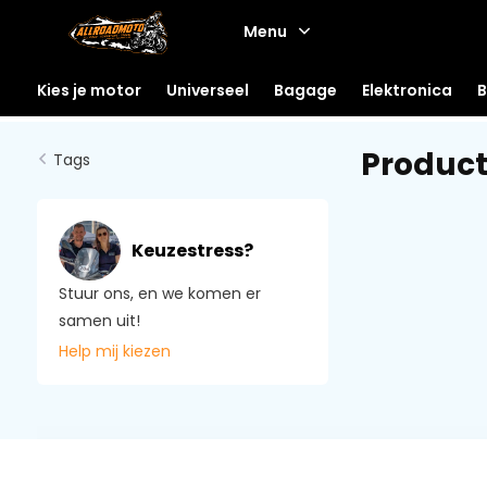
Menu
Kies je motor
Universeel
Bagage
Elektronica
B
Product
Tags
Keuzestress?
Stuur ons, en we komen er
samen uit!
Help mij kiezen