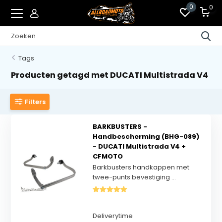
0
0
Tags
Producten getagd met DUCATI Multistrada V4
Filters
BARKBUSTERS -
Handbescherming (BHG-089)
- DUCATI Multistrada V4 +
CFMOTO
Barkbusters handkappen met
twee-punts bevestiging ...
Deliverytime