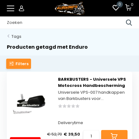
0
0
Tags
Producten getagd met Enduro
Filters
BARKBUSTERS - Universele VPS
Motocross Handbescherming
Universele VPS-007 handkappen
van Barkbusters voor...
Deliverytime
€ 52,70
€ 39,50