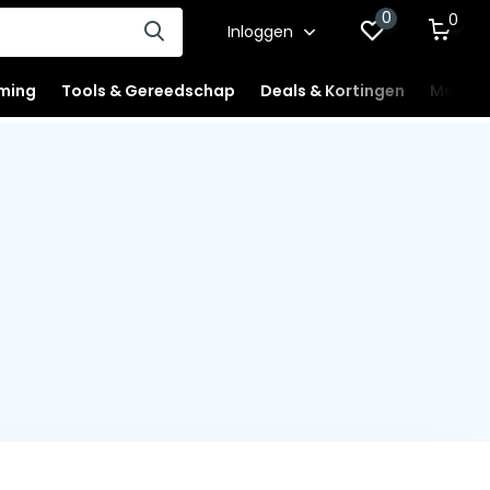
0
0
Inloggen
ming
Tools & Gereedschap
Deals & Kortingen
Mercha