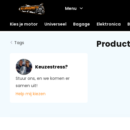
Menu
Kies je motor
Universeel
Bagage
Elektronica
B
Product
Tags
Keuzestress?
Stuur ons, en we komen er
samen uit!
Help mij kiezen