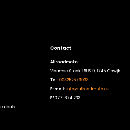
Contact
Allroadmoto
Vlaamse Staak 1 BUS 9, 1745 Opwijk
Tel:
003252579033
E-mail:
info@allroadmoto.eu
BE0771.874.233
e deals