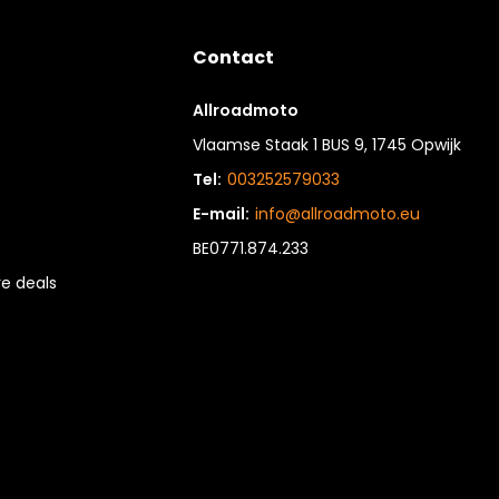
Contact
Allroadmoto
Vlaamse Staak 1 BUS 9, 1745 Opwijk
Tel:
003252579033
E-mail:
info@allroadmoto.eu
BE0771.874.233
e deals