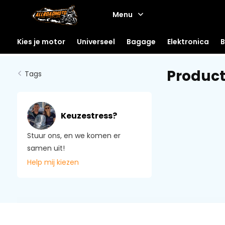
Menu
Kies je motor
Universeel
Bagage
Elektronica
B
Product
Tags
Keuzestress?
Stuur ons, en we komen er
samen uit!
Help mij kiezen