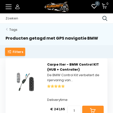
0
0
Tags
Producten getagd met GPS navigatie BMW
Filters
Carpe Iter - BMW Control KIT
(HUB + Controller)
​De BMW Control Kit verbetert de
rijervaring van...
Deliverytime
€ 241,65