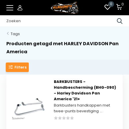
0
0
Tags
Producten getagd met HARLEY DAVIDSON Pan
America
Filters
BARKBUSTERS -
Handbescherming (BHG-090)
- Harley Davidson Pan
America '21+
Barkbusters handkappen met
twee-punts bevestiging ...