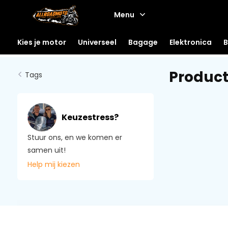
Menu
Kies je motor
Universeel
Bagage
Elektronica
B
Product
Tags
Keuzestress?
Stuur ons, en we komen er
samen uit!
Help mij kiezen