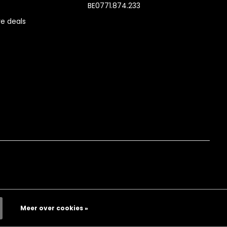
BE0771.874.233
e deals
Meer over cookies »