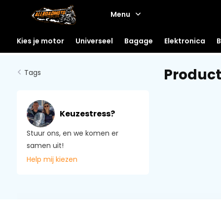
Menu
Kies je motor
Universeel
Bagage
Elektronica
B
Produc
Tags
Keuzestress?
Stuur ons, en we komen er
samen uit!
Help mij kiezen