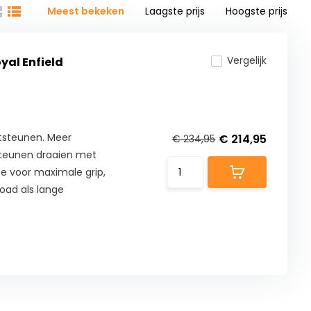
Meest bekeken
Laagste prijs
Hoogste prijs
Vergelijk
yal Enfield
tsteunen. Meer
€ 214,95
€ 234,95
steunen draaien met
e voor maximale grip,
road als lange