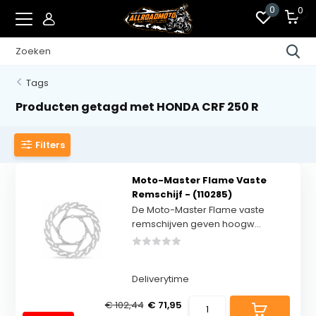
0
0
Tags
Producten getagd met HONDA CRF 250 R
Filters
Moto-Master Flame Vaste
Remschijf - (110285)
De Moto-Master Flame vaste
remschijven geven hoogw...
Deliverytime
€ 102,44
€ 71,95