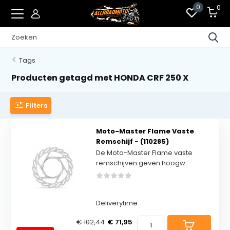
0
0
Tags
Producten getagd met HONDA CRF 250 X
Filters
Moto-Master Flame Vaste
Remschijf - (110285)
De Moto-Master Flame vaste
remschijven geven hoogw...
Deliverytime
€ 102,44
€ 71,95