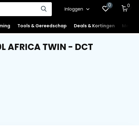
0
0
Inloggen
ming
Tools & Gereedschap
Deals & Kortingen
Mercha
L AFRICA TWIN - DCT