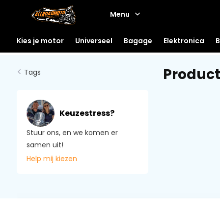
Menu
Kies je motor
Universeel
Bagage
Elektronica
B
Product
Tags
Keuzestress?
Stuur ons, en we komen er
samen uit!
Help mij kiezen