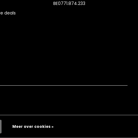
BE0771.874.233
e deals
Meer over cookies »