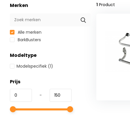
1
Product
Merken
Alle merken
BarkBusters
Modeltype
Modelspecifiek
(1)
Prijs
-