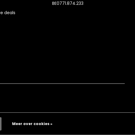
BE0771.874.233
e deals
Meer over cookies »