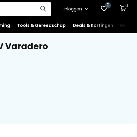
0
0
Inloggen
ming
Tools & Gereedschap
Deals & Kortingen
Mercha
V Varadero