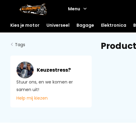
Menu
Kies je motor
Universeel
Bagage
Elektronica
B
Produc
Tags
Keuzestress?
Stuur ons, en we komen er
samen uit!
Help mij kiezen