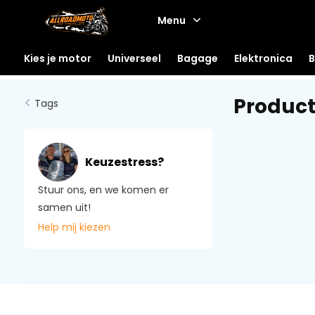
Menu
Kies je motor
Universeel
Bagage
Elektronica
B
Product
Tags
Keuzestress?
Stuur ons, en we komen er
samen uit!
Help mij kiezen