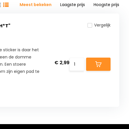
Meest bekeken
Laagste prijs
Hoogste prijs
Vergelijk
SH*T"
sticker is daar het
 alleen de domme
€ 2,99
n. Een stoere
om zijn eigen pad te