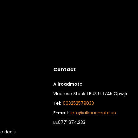
Contact
Allroadmoto
Vlaamse Staak 1 BUS 9, 1745 Opwijk
Tel:
003252579033
E-mail:
info@allroadmoto.eu
BE0771.874.233
e deals