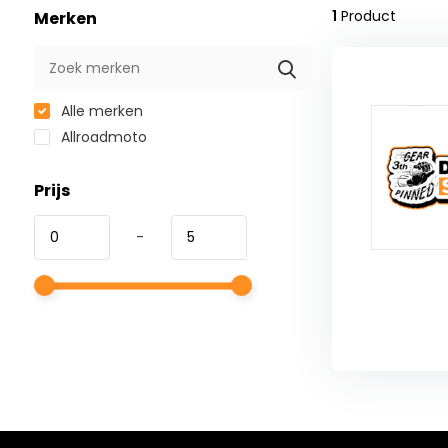
1
Product
Merken
Alle merken
Allroadmoto
Prijs
-