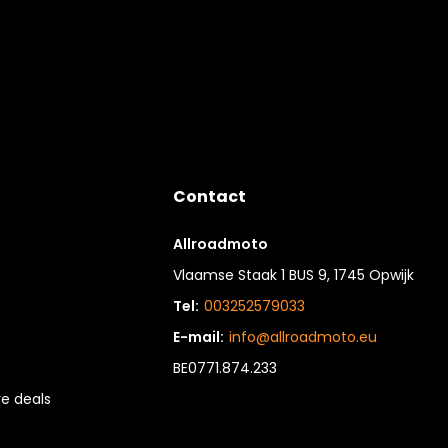
Contact
Allroadmoto
Vlaamse Staak 1 BUS 9, 1745 Opwijk
Tel:
003252579033
E-mail:
info@allroadmoto.eu
BE0771.874.233
e deals