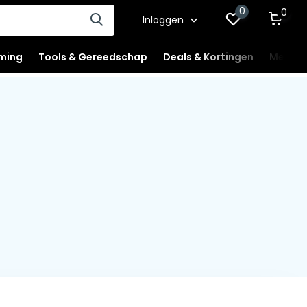
0
0
Inloggen
ming
Tools & Gereedschap
Deals & Kortingen
Mercha