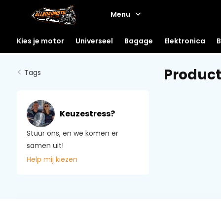
Menu
Kies je motor
Universeel
Bagage
Elektronica
B
Product
Tags
Keuzestress?
Stuur ons, en we komen er
samen uit!
Help mij kiezen