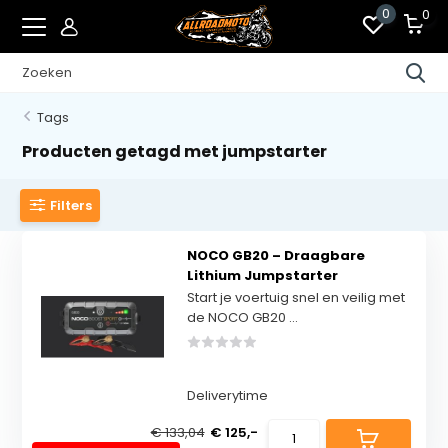
0
0
Tags
Producten getagd met jumpstarter
Filters
NOCO GB20 – Draagbare
Lithium Jumpstarter
Start je voertuig snel en veilig met
de NOCO GB20 ...
Deliverytime
€ 133,04
€ 125,-