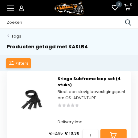
0
0
Tags
Producten getagd met KASLB4
Filters
Kriega Subframe loop set (4
stuks)
Biedt een stevig bevestigingspunt
om OS-ADVENTURE ...
Deliverytime
€ 12,95
€ 10,36