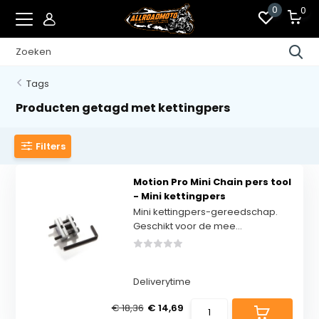
0
0
Tags
Producten getagd met kettingpers
Filters
Motion Pro Mini Chain pers tool
- Mini kettingpers
Mini kettingpers-gereedschap.
Geschikt voor de mee...
Deliverytime
€ 18,36
€ 14,69