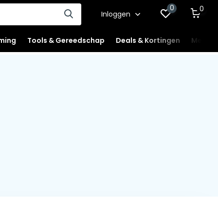
0
0
Inloggen
ming
Tools & Gereedschap
Deals & Kortingen
Mercha