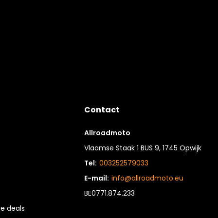
Contact
Allroadmoto
Vlaamse Staak 1 BUS 9, 1745 Opwijk
Tel:
003252579033
E-mail:
info@allroadmoto.eu
BE0771.874.233
e deals