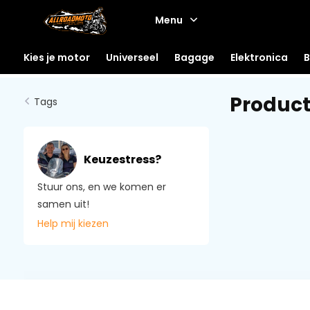
Menu
Kies je motor
Universeel
Bagage
Elektronica
B
Produc
Tags
Keuzestress?
Stuur ons, en we komen er
samen uit!
Help mij kiezen